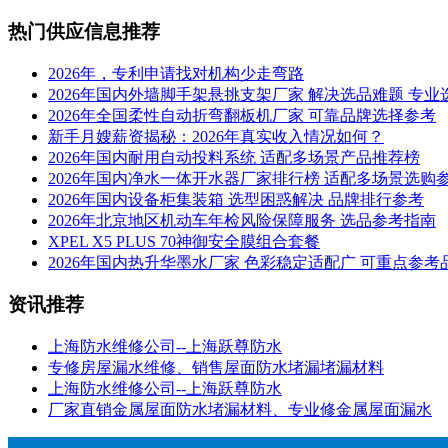
热门供应信息推荐
2026年，专利申请找对机构少走弯路
2026年国内外墙脚手架悬挑支架厂家 解决选品难题 专业
2026年全国柔性自动折弯翻板机厂家 可靠品牌选择参考
新手月嫂薪资揭秘：2026年真实收入情况如何？
2026年国内耐用自动投料系统 适配多场景产品推荐榜
2026年国内净水一体开水器厂家排行榜 适配多场景选购
2026年国内设备柜集装箱 选型困惑解决 品牌排行参考
2026年北京地区机动车年检风险保障服务 选品参考指南
XPEL X5 PLUS 70神御安全膜组合套餐
2026年国内热升华墨水厂家 色彩稳定适配广 可重点参考
资讯推荐
上海防水维修公司--上海跃尊防水
专修房屋漏水维修、销售屋面防水堵漏堵漏材料
上海防水维修公司--上海跃尊防水
厂家直销金属屋面防水堵漏材料、专业修金属屋面漏水