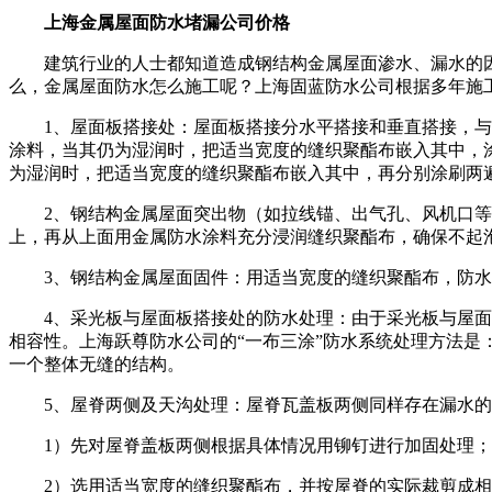
上海金属屋面防水堵漏公司价格
建筑行业的人士都知道造成钢结构金属屋面渗水、漏水的因
么，金属屋面防水怎么施工呢？上海固蓝防水公司根据多年施工
1、屋面板搭接处：屋面板搭接分水平搭接和垂直搭接，与屋
涂料，当其仍为湿润时，把适当宽度的缝织聚酯布嵌入其中，涂
为湿润时，把适当宽度的缝织聚酯布嵌入其中，再分别涂刷两
2、钢结构金属屋面突出物（如拉线锚、出气孔、风机口等）
上，再从上面用金属防水涂料充分浸润缝织聚酯布，确保不起
3、钢结构金属屋面固件：用适当宽度的缝织聚酯布，防水
4、采光板与屋面板搭接处的防水处理：由于采光板与屋面彩
相容性。上海跃尊防水公司的“一布三涂”防水系统处理方法是
一个整体无缝的结构。
5、屋脊两侧及天沟处理：屋脊瓦盖板两侧同样存在漏水的
1）先对屋脊盖板两侧根据具体情况用铆钉进行加固处理；
2）选用适当宽度的缝织聚酯布，并按屋脊的实际裁剪成相应