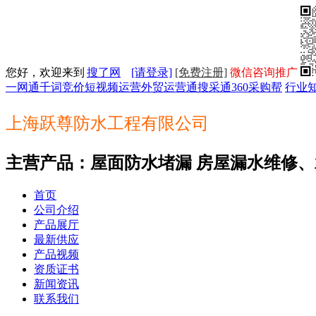
您好，欢迎来到
搜了网
[请登录]
[免费注册]
微信咨询推广
一网通
千词竞价
短视频运营
外贸运营通
搜采通
360采购帮
行业
上海跃尊防水工程有限公司
主营产品：屋面防水堵漏 房屋漏水维修、
首页
公司介绍
产品展厅
最新供应
产品视频
资质证书
新闻资讯
联系我们