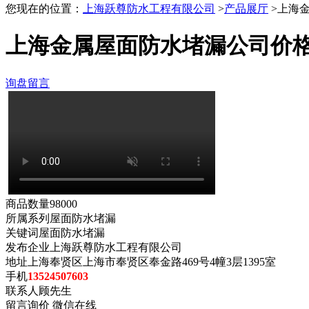
您现在的位置：
上海跃尊防水工程有限公司
>
产品展厅
>上海
上海金属屋面防水堵漏公司价
询盘留言
商品数量
98000
所属系列
屋面防水堵漏
关键词
屋面防水堵漏
发布企业
上海跃尊防水工程有限公司
地址
上海奉贤区上海市奉贤区奉金路469号4幢3层1395室
手机
13524507603
联系人
顾先生
留言询价
微信在线