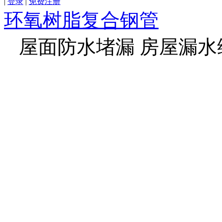
|
登录
|
免费注册
环氧树脂复合钢管
屋面防水堵漏 房屋漏